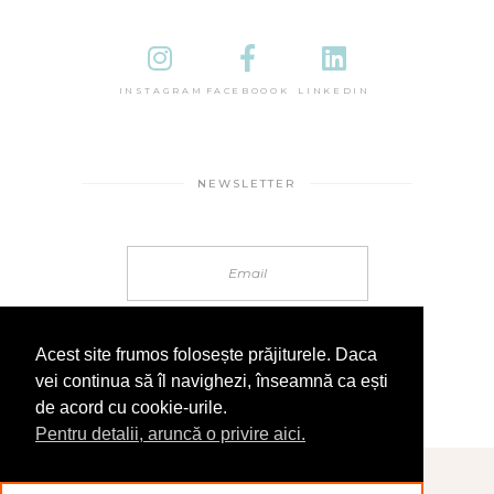
INSTAGRAM
FACEBOOOK
LINKEDIN
NEWSLETTER
Acest site frumos folosește prăjiturele. Daca
vei continua să îl navighezi, înseamnă ca ești
de acord cu cookie-urile.
Pentru detalii, aruncă o privire aici.
© 2025 În Sandale