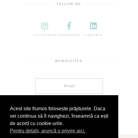
FOLLOW ME
INSTAGRAM
FACEBOOOK
LINKEDIN
NEWSLETTER
Acest site frumos folosește prăjiturele. Daca
vei continua să îl navighezi, înseamnă ca ești
de acord cu cookie-urile.
Pentru detalii, aruncă o privire aici.