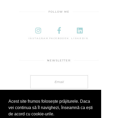
FOLLOW ME
INSTAGRAM
FACEBOOOK
LINKEDIN
NEWSLETTER
Acest site frumos folosește prăjiturele. Daca
vei continua să îl navighezi, înseamnă ca ești
de acord cu cookie-urile.