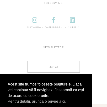
FOLLOW ME
INSTAGRAM
FACEBOOOK
LINKEDIN
NEWSLETTER
Acest site frumos folosește prăjiturele. Daca
vei continua să îl navighezi, înseamnă ca ești
de acord cu cookie-urile.
Pentru detalii, aruncă o privire aici.