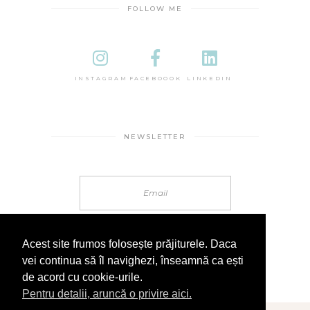
FOLLOW ME
INSTAGRAM
FACEBOOOK
LINKEDIN
NEWSLETTER
Acest site frumos folosește prăjiturele. Daca
vei continua să îl navighezi, înseamnă ca ești
de acord cu cookie-urile.
Pentru detalii, aruncă o privire aici.