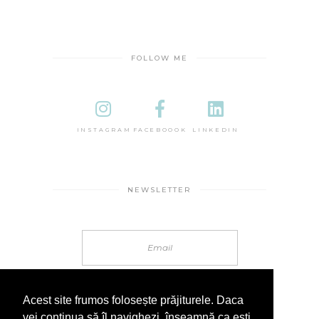
FOLLOW ME
INSTAGRAM
FACEBOOOK
LINKEDIN
NEWSLETTER
Acest site frumos folosește prăjiturele. Daca
vei continua să îl navighezi, înseamnă ca ești