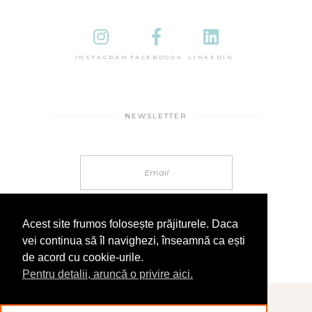
INSTAGRAM
FACEBOOOK
LINKEDIN
NEWSLETTER
Acest site frumos folosește prăjiturele. Daca
vei continua să îl navighezi, înseamnă ca ești
de acord cu cookie-urile.
Pentru detalii, aruncă o privire aici.
© 2025 În Sandale