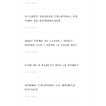
CRUMBS
15 CĂRȚI DESPRE CĂLĂTORII, PE
TIMP DE #STĂMACASĂ.
CRUMBS
AQUÍ TIENE SU LLAVE / VOICI
VOTRE CLÉ / HERE IS YOUR KEY.
CRUMBS
CUM MI-A PLĂCUT MIE LA STING?
CRUMBS
HENNA: CĂLĂTORII CU MÂINILE
PICTATE
CRUMBS