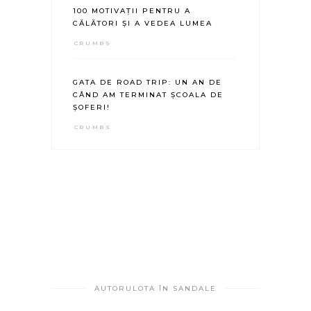
100 MOTIVAȚII PENTRU A
CĂLĂTORI ȘI A VEDEA LUMEA
CRUMBS
GATA DE ROAD TRIP: UN AN DE
CÂND AM TERMINAT ȘCOALA DE
ȘOFERI!
CRUMBS
AUTORULOTA ÎN SANDALE