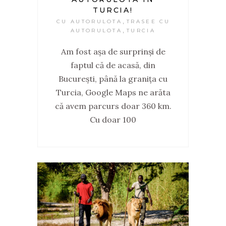
TURCIA!
,
CU AUTORULOTA
TRASEE CU
,
AUTORULOTA
TURCIA
Am fost așa de surprinși de
faptul că de acasă, din
București, până la granița cu
Turcia, Google Maps ne arăta
că avem parcurs doar 360 km.
Cu doar 100