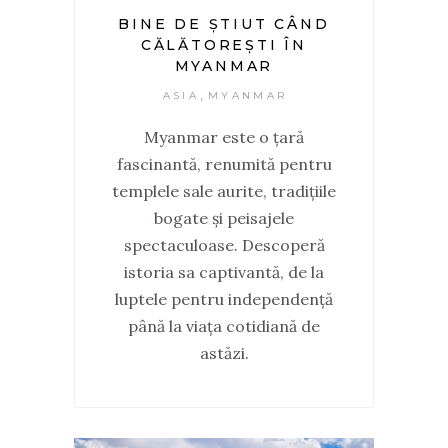
BINE DE ȘTIUT CÂND
CĂLĂTOREȘTI ÎN
MYANMAR
,
ASIA
MYANMAR
Myanmar este o țară
fascinantă, renumită pentru
templele sale aurite, tradițiile
bogate și peisajele
spectaculoase. Descoperă
istoria sa captivantă, de la
luptele pentru independență
până la viața cotidiană de
astăzi.