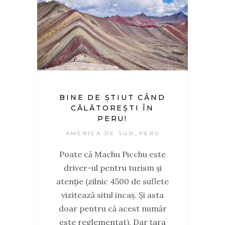
BINE DE ȘTIUT CÂND
CĂLĂTOREȘTI ÎN
PERU!
,
AMERICA DE SUD
PERU
Poate că Machu Picchu este
driver-ul pentru turism și
atenție (zilnic 4500 de suflete
vizitează situl incaș. Și asta
doar pentru că acest număr
este reglementat). Dar țara