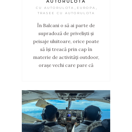
AUTORULOTA
,
,
CU AUTORULOTA
EUROPA
TRASEE CU AUTORULOTA
În Balcani o să ai parte de
supradoză de priveliști și
peisaje uluitoare, orice poate
să își treacă prin cap în
materie de activități outdoor,
orașe vechi care pare că