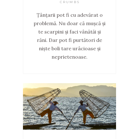
CRUMBS
Țânțarii pot fi cu adevărat o
problemă. Nu doar că mușcă și
te scarpini și faci vânătăi și
răni. Dar pot fi purtători de
niște boli tare urâcioase și
neprietenoase.