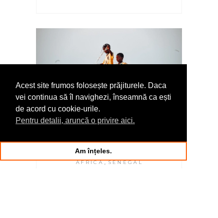
Acest site frumos folosește prăjiturele. Daca
vei continua să îl navighezi, înseamnă ca ești
de acord cu cookie-urile.
Pentru detalii, aruncă o privire aici.
SAINT LOUIS ȘI
ATMOSFERA LUI
BOEMĂ | SENEGAL
Am înțeles.
,
AFRICA
SENEGAL
Este prima așezare a
francezilor din Africa de Vest
și fosta capitală a Senegalului.