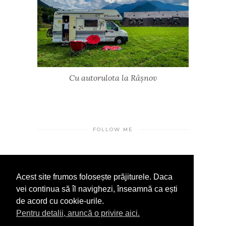
Cu autorulota la Râșnov
FOLLOW ME
Acest site frumos folosește prăjiturele. Daca
INSTAGRAM
FACEBOOOK
LINKEDIN
vei continua să îl navighezi, înseamnă ca ești
de acord cu cookie-urile.
Pentru detalii, aruncă o privire aici.
NEWSLETTER