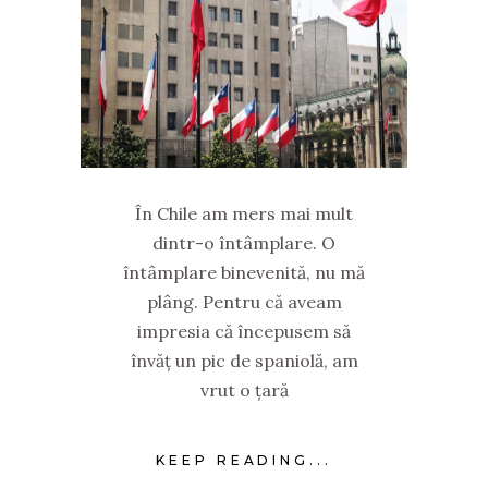
În Chile am mers mai mult
dintr-o întâmplare. O
întâmplare binevenită, nu mă
plâng. Pentru că aveam
impresia că începusem să
învăț un pic de spaniolă, am
vrut o țară
KEEP READING...