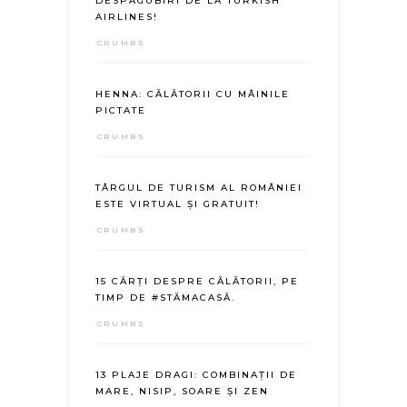
DESPĂGUBIRI DE LA TURKISH
AIRLINES!
CRUMBS
HENNA: CĂLĂTORII CU MÂINILE
PICTATE
CRUMBS
TÂRGUL DE TURISM AL ROMÂNIEI
ESTE VIRTUAL ȘI GRATUIT!
CRUMBS
15 CĂRȚI DESPRE CĂLĂTORII, PE
TIMP DE #STĂMACASĂ.
CRUMBS
13 PLAJE DRAGI: COMBINAȚII DE
MARE, NISIP, SOARE ȘI ZEN