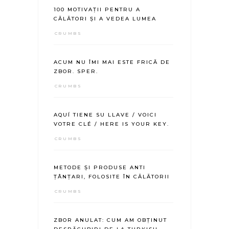
100 MOTIVAȚII PENTRU A
CĂLĂTORI ȘI A VEDEA LUMEA
CRUMBS
ACUM NU ÎMI MAI ESTE FRICĂ DE
ZBOR. SPER.
CRUMBS
AQUÍ TIENE SU LLAVE / VOICI
VOTRE CLÉ / HERE IS YOUR KEY.
CRUMBS
METODE ȘI PRODUSE ANTI
ȚÂNȚARI, FOLOSITE ÎN CĂLĂTORII
CRUMBS
ZBOR ANULAT: CUM AM OBȚINUT