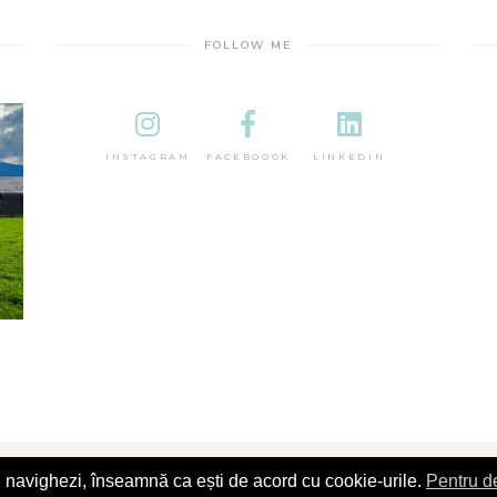
FOLLOW ME
INSTAGRAM
FACEBOOOK
LINKEDIN
îl navighezi, înseamnă ca ești de acord cu cookie-urile.
Pentru de