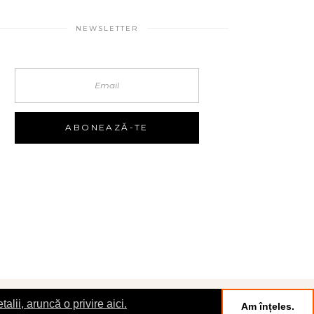
NEWSLETTER
talii, aruncă o privire aici.
Am înțeles.