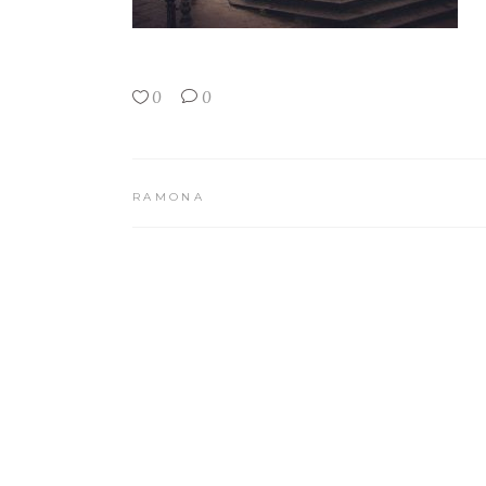
0
0
RAMONA