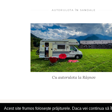
AUTORULOTA ÎN SANDALE
Cu autorulota la Râșnov
© 2025 În Sandale
Acest site frumos folosește prăjiturele. Daca vei continua să 