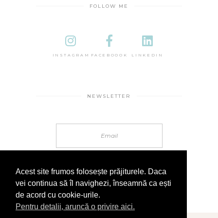
FOLLOW ME
INSTAGRAM
FACEBOOOK
LINKEDIN
NEWSLETTER
Acest site frumos folosește prăjiturele. Daca
vei continua să îl navighezi, înseamnă ca ești
de acord cu cookie-urile.
Pentru detalii, aruncă o privire aici.