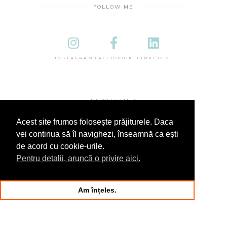
FOLLOW ME
INSTAGRAM
FACEBOOOK
LINKEDIN
NEWSLETTER
Acest site frumos folosește prăjiturele. Daca
vei continua să îl navighezi, înseamnă ca ești
de acord cu cookie-urile.
Pentru detalii, aruncă o privire aici.
Am înțeles.