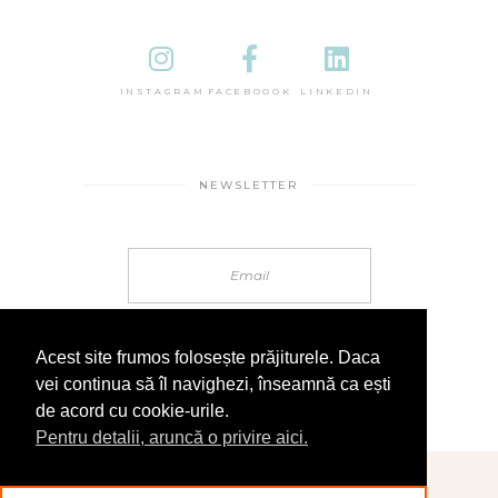
INSTAGRAM
FACEBOOOK
LINKEDIN
NEWSLETTER
Acest site frumos folosește prăjiturele. Daca
vei continua să îl navighezi, înseamnă ca ești
de acord cu cookie-urile.
Pentru detalii, aruncă o privire aici.
© 2025 În Sandale