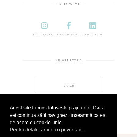
FOLLOW ME
INSTAGRAM
FACEBOOOK
LINKEDIN
NEWSLETTER
Acest site frumos folosește prăjiturele. Daca
vei continua să îl navighezi, înseamnă ca ești
de acord cu cookie-urile.
Pentru detalii, aruncă o privire aici.