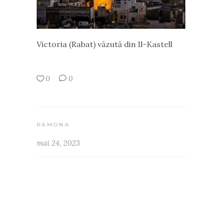
Victoria (Rabat) văzută din Il-Kastell
0
0
RAMONA
mai 24, 2023