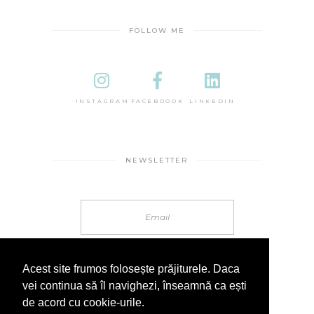
FOLLOW ME
INSTAGRAM
FACEBOOOK
LINKEDIN
NEWSLETTER
Acest site frumos folosește prăjiturele. Daca
vei continua să îl navighezi, înseamnă ca ești
de acord cu cookie-urile.