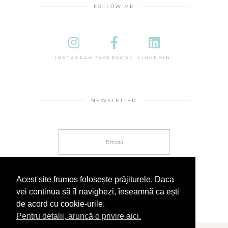
FOLLOW ME
INSTAGRAM
FACEBOOOK
LINKEDIN
NEWSLETTER
Acest site frumos folosește prăjiturele. Daca
vei continua să îl navighezi, înseamnă ca ești
de acord cu cookie-urile.
Pentru detalii, aruncă o privire aici.