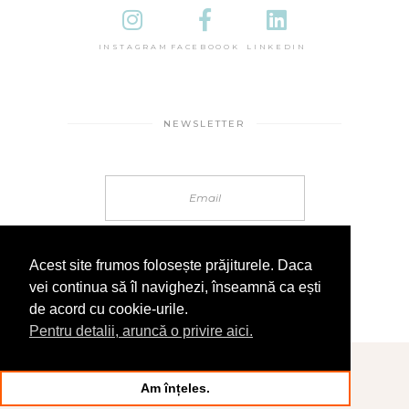
INSTAGRAM
FACEBOOOK
LINKEDIN
NEWSLETTER
Acest site frumos folosește prăjiturele. Daca
vei continua să îl navighezi, înseamnă ca ești
de acord cu cookie-urile.
Pentru detalii, aruncă o privire aici.
© 2025 În Sandale
Am înțeles.