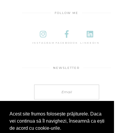
FOLLOW ME
INSTAGRAM
FACEBOOOK
LINKEDIN
NEWSLETTER
Acest site frumos folosește prăjiturele. Daca
vei continua să îl navighezi, înseamnă ca ești
de acord cu cookie-urile.