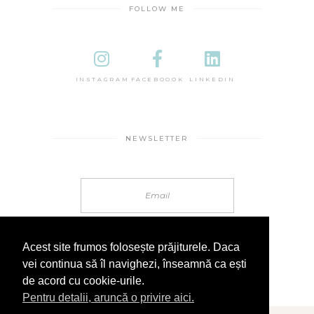
FOLLOW ME
INSTAGRAM
FACEBOOOK
LINKEDIN
NEWSLETTER
Acest site frumos folosește prăjiturele. Daca
vei continua să îl navighezi, înseamnă ca ești
de acord cu cookie-urile.
Pentru detalii, aruncă o privire aici.