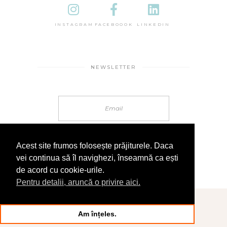
INSTAGRAM
FACEBOOOK
LINKEDIN
NEWSLETTER
Acest site frumos folosește prăjiturele. Daca
vei continua să îl navighezi, înseamnă ca ești
de acord cu cookie-urile.
Pentru detalii, aruncă o privire aici.
© 2025 În Sandale
Am înțeles.