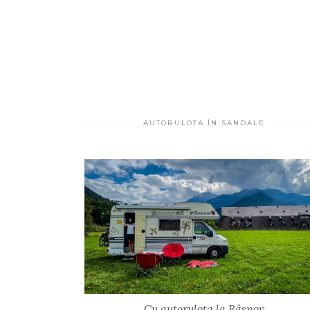
AUTORULOTA ÎN SANDALE
Cu autorulota la Râșnov