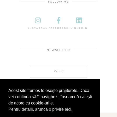
FOLLOW ME
INSTAGRAM
FACEBOOOK
LINKEDIN
NEWSLETTER
Acest site frumos folosește prăjiturele. Daca
vei continua să îl navighezi, înseamnă ca ești
de acord cu cookie-urile.
Pentru detalii, aruncă o privire aici.