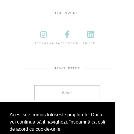
FOLLOW ME
INSTAGRAM
FACEBOOOK
LINKEDIN
NEWSLETTER
Acest site frumos folosește prăjiturele. Daca
vei continua să îl navighezi, înseamnă ca ești
de acord cu cookie-urile.