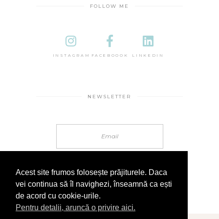
FOLLOW ME
INSTAGRAM
FACEBOOOK
LINKEDIN
NEWSLETTER
Acest site frumos folosește prăjiturele. Daca
vei continua să îl navighezi, înseamnă ca ești
de acord cu cookie-urile.
Pentru detalii, aruncă o privire aici.