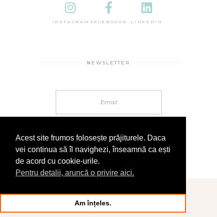
INSTAGRAM
FACEBOOOK
LINKEDIN
NEWSLETTER
Acest site frumos folosește prăjiturele. Daca
vei continua să îl navighezi, înseamnă ca ești
de acord cu cookie-urile.
Pentru detalii, aruncă o privire aici.
© 2025 În Sandale
Am înțeles.