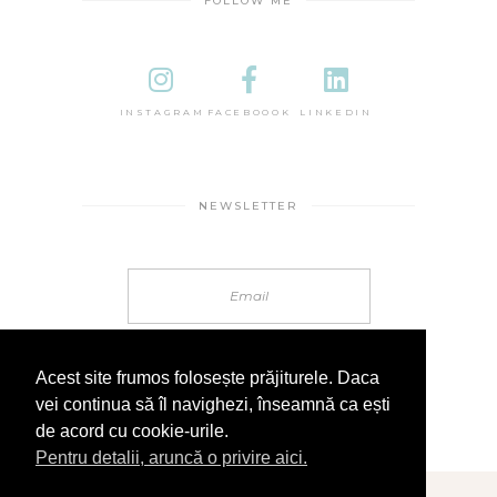
FOLLOW ME
INSTAGRAM
FACEBOOOK
LINKEDIN
NEWSLETTER
Acest site frumos folosește prăjiturele. Daca
vei continua să îl navighezi, înseamnă ca ești
de acord cu cookie-urile.
Pentru detalii, aruncă o privire aici.