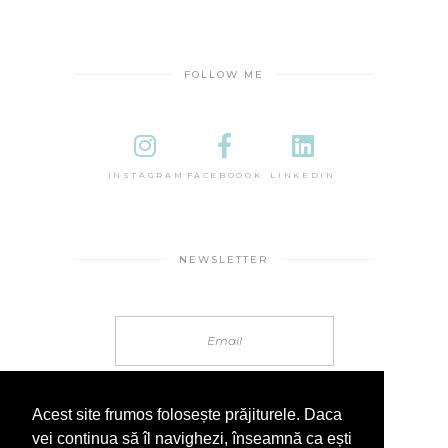
FOLLOW ME
INSTAGRAM
FACEBOOOK
LINKEDIN
NEWSLETTER
Acest site frumos folosește prăjiturele. Daca
vei continua să îl navighezi, înseamnă ca ești