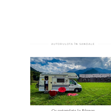
AUTORULOTA ÎN SANDALE
Cu autorulota la Râșnov