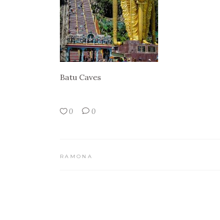
Batu Caves
0
0
RAMONA