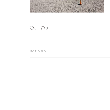
0
0
RAMONA