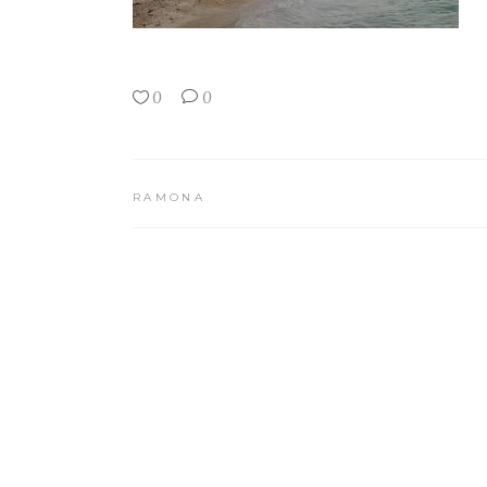
0
0
RAMONA