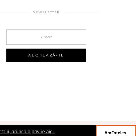
NEWSLETTER
talii, aruncă o privire aici.
Am înțeles.