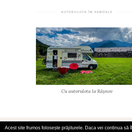
AUTORULOTA ÎN SANDALE
Cu autorulota la Râșnov
© 2025 În Sandale
Acest site frumos folosește prăjiturele. Daca vei continua să 