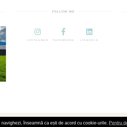
FOLLOW ME
INSTAGRAM
FACEBOOOK
LINKEDIN
îl navighezi, înseamnă ca ești de acord cu cookie-urile.
Pentru de