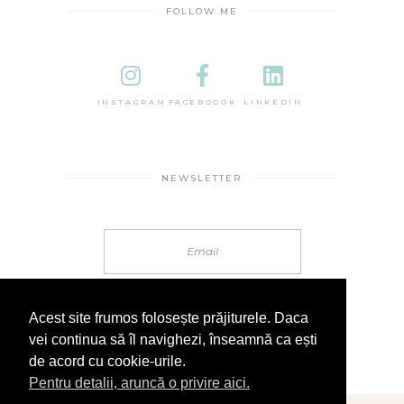
FOLLOW ME
INSTAGRAM
FACEBOOOK
LINKEDIN
NEWSLETTER
Acest site frumos folosește prăjiturele. Daca
vei continua să îl navighezi, înseamnă ca ești
de acord cu cookie-urile.
Pentru detalii, aruncă o privire aici.