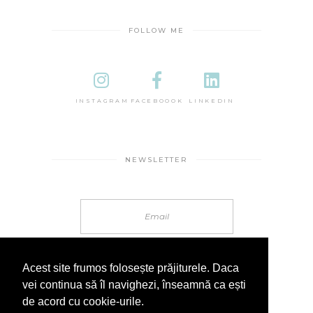
FOLLOW ME
INSTAGRAM
FACEBOOOK
LINKEDIN
NEWSLETTER
Acest site frumos folosește prăjiturele. Daca
vei continua să îl navighezi, înseamnă ca ești
de acord cu cookie-urile.