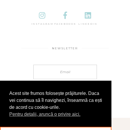
INSTAGRAM
FACEBOOOK
LINKEDIN
NEWSLETTER
Acest site frumos folosește prăjiturele. Daca
vei continua să îl navighezi, înseamnă ca ești
de acord cu cookie-urile.
Pentru detalii, aruncă o privire aici.
© 2025 În Sandale