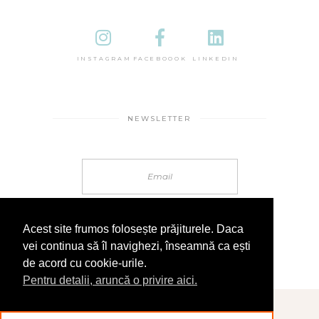
INSTAGRAM
FACEBOOOK
LINKEDIN
NEWSLETTER
Acest site frumos folosește prăjiturele. Daca
vei continua să îl navighezi, înseamnă ca ești
de acord cu cookie-urile.
Pentru detalii, aruncă o privire aici.
© 2025 În Sandale