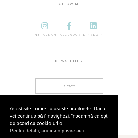
FOLLOW ME
INSTAGRAM
FACEBOOOK
LINKEDIN
NEWSLETTER
Acest site frumos folosește prăjiturele. Daca
vei continua să îl navighezi, înseamnă ca ești
de acord cu cookie-urile.
Pentru detalii, aruncă o privire aici.