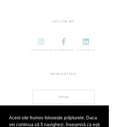
FOLLOW ME
INSTAGRAM
FACEBOOOK
LINKEDIN
NEWSLETTER
Acest site frumos folosește prăjiturele. Daca
vei continua să îl navighezi, înseamnă ca ești