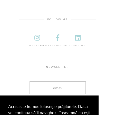
FOLLOW ME
INSTAGRAM
FACEBOOOK
LINKEDIN
NEWSLETTER
Acest site frumos folosește prăjiturele. Daca
vei continua să îl navighezi, înseamnă ca ești