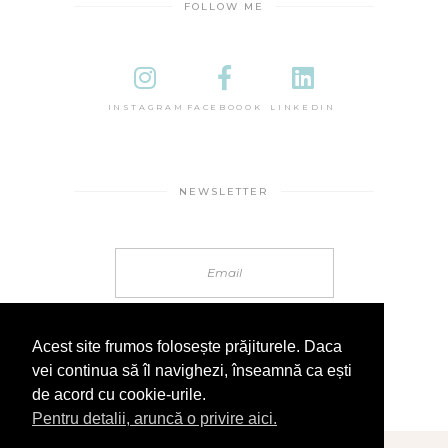
FOLLOW ME
INSTAGRAM
FACEBOOOK
LINKEDIN
NEWSLETTER
Acest site frumos folosește prăjiturele. Daca
vei continua să îl navighezi, înseamnă ca ești
de acord cu cookie-urile.
Pentru detalii, aruncă o privire aici.