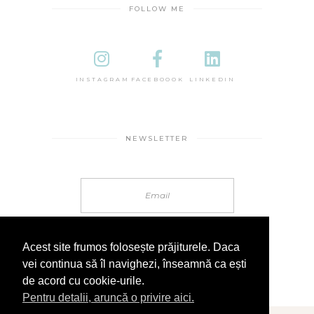
FOLLOW ME
INSTAGRAM
FACEBOOOK
LINKEDIN
NEWSLETTER
Acest site frumos folosește prăjiturele. Daca
vei continua să îl navighezi, înseamnă ca ești
de acord cu cookie-urile.
Pentru detalii, aruncă o privire aici.