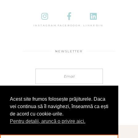
INSTAGRAM
FACEBOOOK
LINKEDIN
NEWSLETTER
Acest site frumos folosește prăjiturele. Daca
vei continua să îl navighezi, înseamnă ca ești
de acord cu cookie-urile.
Pentru detalii, aruncă o privire aici.
© 2025 În Sandale