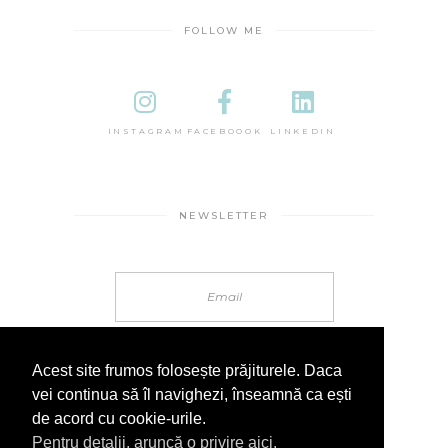
FOLLOW ME
INSTAGRAM
FACEBOOOK
LINKEDIN
NEWSLETTER
Acest site frumos folosește prăjiturele. Daca
vei continua să îl navighezi, înseamnă ca ești
de acord cu cookie-urile.
Pentru detalii, aruncă o privire aici.