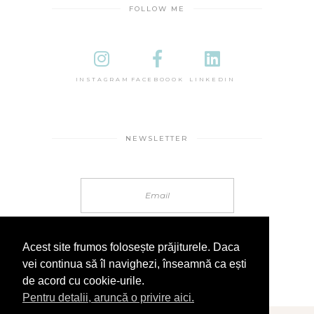
FOLLOW ME
INSTAGRAM
FACEBOOOK
LINKEDIN
NEWSLETTER
Acest site frumos folosește prăjiturele. Daca
vei continua să îl navighezi, înseamnă ca ești
de acord cu cookie-urile.
Pentru detalii, aruncă o privire aici.