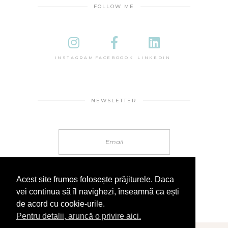
FOLLOW ME
INSTAGRAM
FACEBOOOK
LINKEDIN
NEWSLETTER
Acest site frumos folosește prăjiturele. Daca
vei continua să îl navighezi, înseamnă ca ești
de acord cu cookie-urile.
Pentru detalii, aruncă o privire aici.