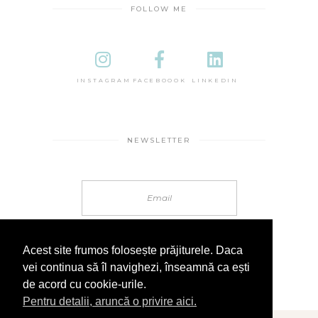
FOLLOW ME
INSTAGRAM
FACEBOOOK
LINKEDIN
NEWSLETTER
Acest site frumos folosește prăjiturele. Daca
vei continua să îl navighezi, înseamnă ca ești
de acord cu cookie-urile.
Pentru detalii, aruncă o privire aici.