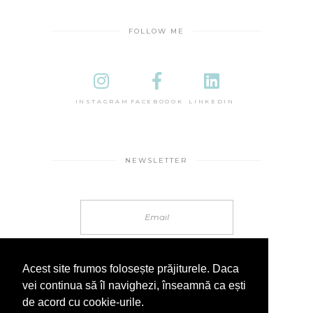
FOLLOW ME
INSTAGRAM
FACEBOOOK
LINKEDIN
NEWSLETTER
Acest site frumos folosește prăjiturele. Daca
vei continua să îl navighezi, înseamnă ca ești
de acord cu cookie-urile.