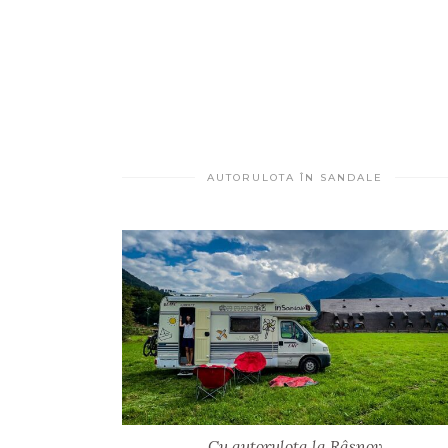
AUTORULOTA ÎN SANDALE
Cu autorulota la Râșnov