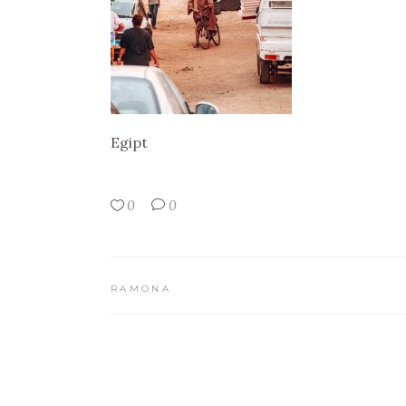
Egipt
0
0
RAMONA