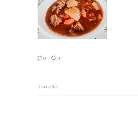
0
0
RAMONA