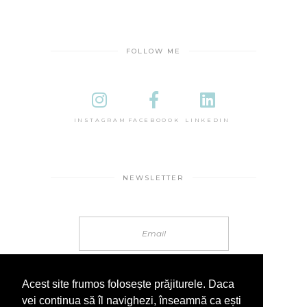
FOLLOW ME
INSTAGRAM
FACEBOOOK
LINKEDIN
NEWSLETTER
Acest site frumos folosește prăjiturele. Daca
vei continua să îl navighezi, înseamnă ca ești